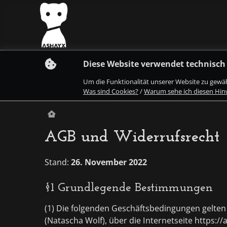
S
Diese Website verwendet technisch
k
i
Um die Funktionalität unserer Website zu gewä
p
Was sind Cookies?
/
Warum sehe ich diesen Hin
t
o
c
o
n
AGB und Widerrufsrecht
t
e
n
Stand:
26. November 2022
t
§1 Grundlegende Bestimmungen
(1) Die folgenden Geschäftsbedingungen gelten f
(Natascha Wolf), über die Internetseite https://