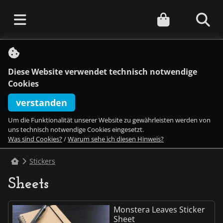
S
k
i
Diese Website verwendet technisch notwendige
p
t
Cookies
o
c
verstanden
o
n
Um die Funktionalität unserer Website zu gewährleisten werden von
t
uns technisch notwendige Cookies eingesetzt.
e
Was sind Cookies?
/
Warum sehe ich diesen Hinweis?
n
t
Stickers
Sheets
Monstera Leaves Sticker
Sheet